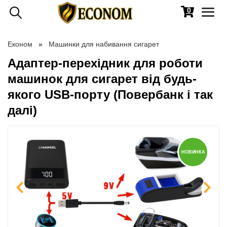
0
Toggl
naviga
Економ
Машинки для набивання сигарет
Адаптер-перехідник для роботи
машинок для сигарет від будь-
якого USB-порту (Повербанк і так
далі)
НОВИНКА