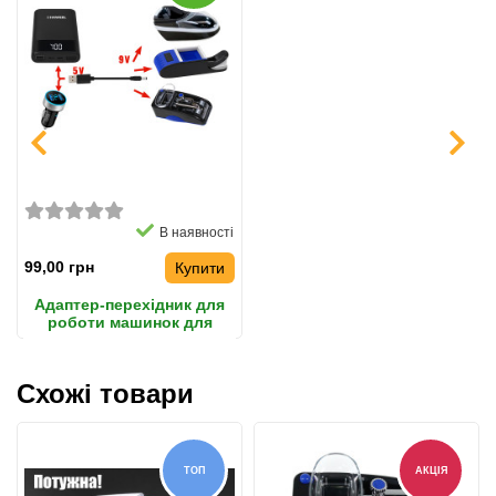
В наявності
99,00 грн
Купити
Адаптер-перехідник для
роботи машинок для
сигарет від будь-якого
USB-порту (Повербанк і
так далі)
Схожі товари
ТОП
АКЦІЯ