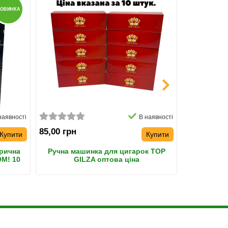
ОВИНКА
наявності
В наявності
85,00 грн
375,00 грн
Купити
Купити
трична
Ручна машинка для цигарок TOP
Машинка 
ОМ! 10
GILZA оптова ціна
Geru