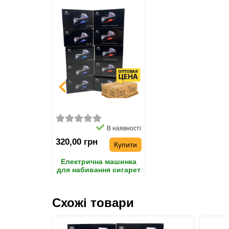
В наявності
320,00 грн
Купити
Електрична машинка
для набивання сигарет
Gerui GR-12-005 ОПТ 10
штук
Схожі товари