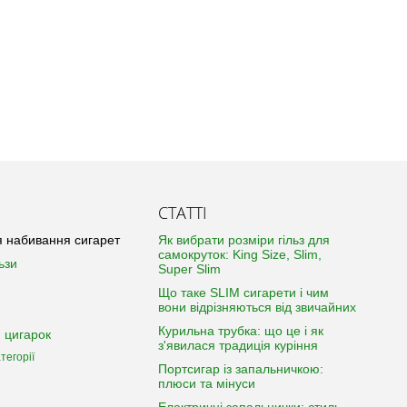
СТАТТІ
 набивання сигарет
Як вибрати розміри гільз для
самокруток: King Size, Slim,
ьзи
Super Slim
Що таке SLIM сигарети і чим
вони відрізняються від звичайних
Курильна трубка: що це і як
 цигарок
з'явилася традиція куріння
тегорії
Портсигар із запальничкою:
плюси та мінуси