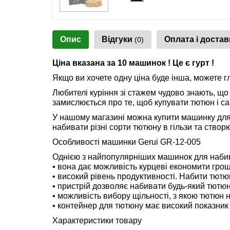
Опис
Відгуки
Оплата і достав
(0)
Ціна вказана за 10 машинок ! Це є гурт !
Якщо ви хочете одну ціна буде інша, можете г
Любителі куріння зі стажем чудово знають, що
замислюється про те, щоб купувати тютюн і 
У нашому магазині можна купити машинку для 
набивати різні сорти тютюну в гільзи та створ
Особливості машинки Gerui GR-12-005
Однією з найпопулярніших машинок для набива
• вона дає можливість курцеві економити гроші
• високий рівень продуктивності. Набити тютю
• пристрій дозволяє набивати будь-який тютюн
• можливість вибору щільності, з якою тютюн н
• контейнер для тютюну має високий показник
Характеристики товару