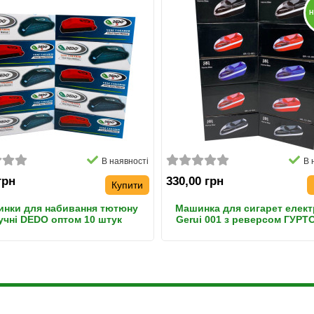
Н
В наявності
В 
грн
330,00 грн
Купити
нки для набивання тютюну
Машинка для сигарет елек
учні DEDO оптом 10 штук
Gerui 001 з реверсом ГУРТ
штук