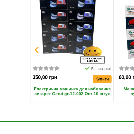
НОВИНКА
а в наявності
В наявності
350,00 грн
60,00 
Купити
ня тютюну
Електрична машинка для набивання
Маши
птом
сигарет Gerui gr-12-002 Опт 10 штук
р