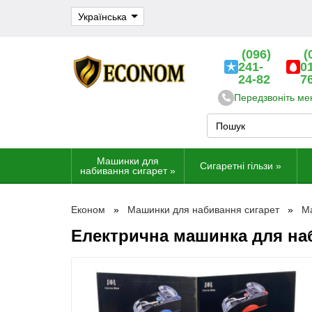
Українська
(096)
(
241-
0
24-82
7
Передзвоніть ме
Машинки для
Сигаретні гільзи
»
набивання сигарет
»
Економ
Машинки для набивання сигарет
Ма
Електрична машинка для наб