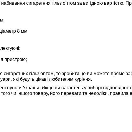
набивання сигаретних гільз оптом за вигідною вартістю. Пр
м;
діаметр 8 мм.
плектуючі:
ня пристрою;
сигаретних гільз оптом, то зробити це ви можете прямо зара
уари, які будуть цікаві любителям куріння.
ені пункти України. Якщо ви вагаєтесь у виборі відповідно
ого чи іншого товару, його переваги та недоліки, правила е