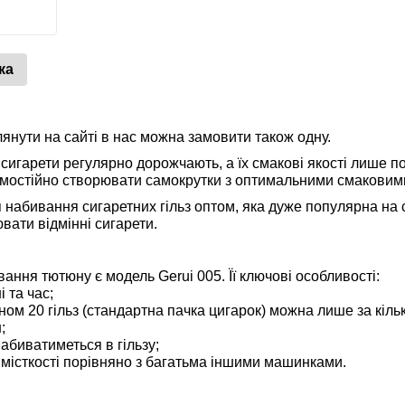
ка
лянути на сайті в нас можна замовити також одну.
 сигарети регулярно дорожчають, а їх смакові якості лише по
самостійно створювати самокрутки з оптимальними смаковим
набивання сигаретних гільз оптом, яка дуже популярна на 
ювати відмінні сигарети.
ння тютюну є модель Gerui 005. Її ключові особливості:
 та час;
ном 20 гільз (стандартна пачка цигарок) можна лише за кіль
;
абиватиметься в гільзу;
 місткості порівняно з багатьма іншими машинками.