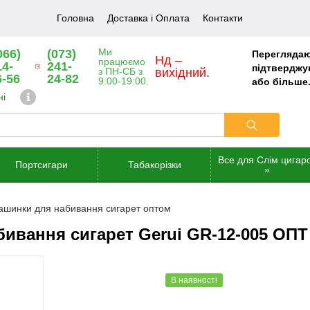
Головна
Доставка і Оплата
Контакти
Ми
066)
(073)
Переглядаю
Нд –
працюємо
14-
241-
підтверджую
з ПН-СБ з
вихідний.
6-56
24-82
9:00-19:00.
або більше
ні
Все для Слім цигар
Портсигари
Табакорізки
»
шинки для набивання сигарет оптом
ивання сигарет Gerui GR-12-005 ОПТ
В наявності