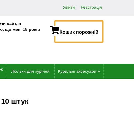
Реєстрація
Увійти
чи сайт, я
, що мені 18 років
Кошик порожній
.
ок
Люльки для куріння
Курильні аксесуари
»
 10 штук