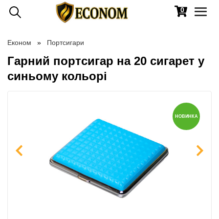
0
Toggl
naviga
Економ
Портсигари
Гарний портсигар на 20 сигарет у
синьому кольорі
НОВИНКА