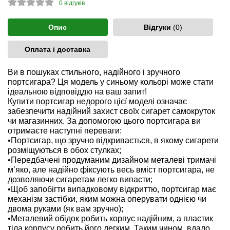
0
відгуків
Опис
Відгуки
(0)
Оплата і доставка
Ви в пошуках стильного, надійного і зручного
портсигара? Ця модель у синьому кольорі може стати
ідеальною відповіддю на ваш запит!
Купити портсигар недорого цієї моделі означає
забезпечити надійний захист своїх сигарет самокруток
чи магазинних. За допомогою цього портсигара ви
отримаєте наступні переваги:
•Портсигар, що зручно відкривається, в якому сигарети
розміщуються в обох стулках;
•Передбачені продуманим дизайном металеві тримачі
м’яко, але надійно фіксують весь вміст портсигара, не
дозволяючи сигаретам легко випасти;
•Щоб запобігти випадковому відкриттю, портсигар має
механізм застібки, яким можна оперувати однією чи
двома руками (як вам зручно);
•Металевий обідок робить корпус надійним, а пластик
тіла корпусу робить його легким. Таким чином, вдало