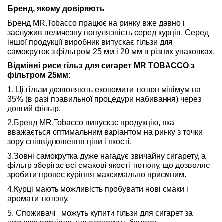
Бренд, якому довіряють
Бренд MR.Tobacco працює на ринку вже давно і
заслужив величезну популярність серед курців. Серед
іншої продукції виробник випускає гільзи для
самокруток з фільтром 25 мм і 20 мм в різних упаковках.
Відмінні риси гільз для сигарет MR TOBACCO з
фільтром 25мм:
1. Ці гільзи дозволяють економити тютюн мінімум на
35% (в разі правильної процедури набивання) через
довгий фільтр.
2.Бренд MR.Tobacco випускає продукцію, яка
вважається оптимальним варіантом на ринку з точки
зору співвідношення ціни і якості.
3.Зовні самокрутка дуже нагадує звичайну сигарету, а
фільтр зберігає всі смакові якості тютюну, що дозволяє
зробити процес куріння максимально приємним.
4.Курці мають можливість пробувати нові смаки і
аромати тютюну.
5. Споживачі можуть купити гільзи для сигарет за