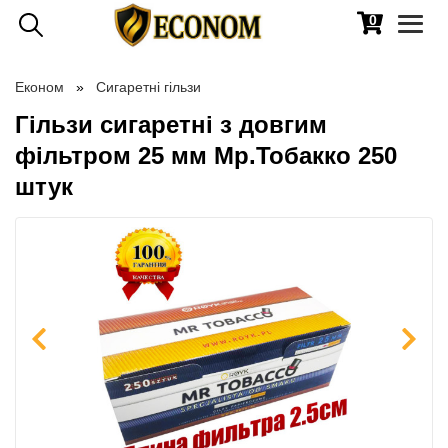
0
Toggl
naviga
Економ
Сигаретні гільзи
Гільзи сигаретні з довгим
фільтром 25 мм Мр.Тобакко 250
штук