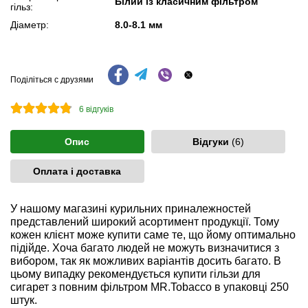
Білий із класичним фільтром
гільз:
Діаметр:
8.0-8.1 мм
Поділіться с друзями
6
відгуків
Опис
Відгуки
(6)
Оплата і доставка
У нашому магазині курильних приналежностей
представлений широкий асортимент продукції. Тому
кожен клієнт може купити саме те, що йому оптимально
підійде. Хоча багато людей не можуть визначитися з
вибором, так як можливих варіантів досить багато. В
цьому випадку рекомендується купити гільзи для
сигарет з повним фільтром MR.Tobacco в упаковці 250
штук.