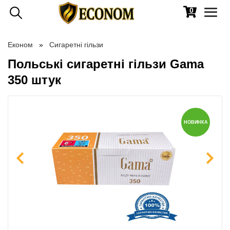
0
Toggl
naviga
Економ
Сигаретні гільзи
Польські сигаретні гільзи Gama
350 штук
НОВИНКА