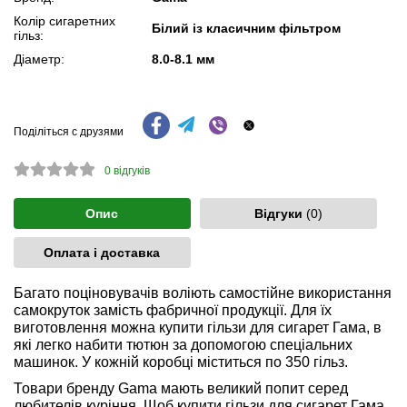
Колір сигаретних
Білий із класичним фільтром
гільз:
Діаметр:
8.0-8.1 мм
Поділіться с друзями
0
відгуків
Опис
Відгуки
(0)
Оплата і доставка
Багато поціновувачів воліють самостійне використання
самокруток замість фабричної продукції. Для їх
виготовлення можна купити гільзи для сигарет Гама, в
які легко набити тютюн за допомогою спеціальних
машинок. У кожній коробці міститься по 350 гільз.
Товари бренду Gama мають великий попит серед
любителів куріння. Щоб купити гільзи для сигарет Гама,