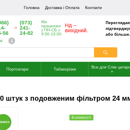
Головна
Доставка і Оплата
Контакти
Ми
066)
(073)
Переглядаю
Нд –
працюємо
14-
241-
підтверджую
з ПН-СБ з
вихідний.
6-56
24-82
9:00-19:00.
або більше
ні
Все для Слім цигар
Портсигари
Табакорізки
»
250 штук з подовженим фільтром 24 м
В наявності
ОВИНКА