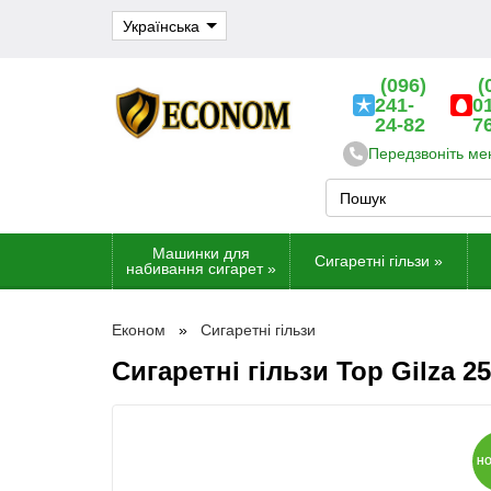
Українська
(096)
(
241-
0
24-82
7
Передзвоніть ме
Машинки для
Сигаретні гільзи
»
набивання сигарет
»
Економ
Сигаретні гільзи
Сигаретні гільзи Top Gilza 
Н