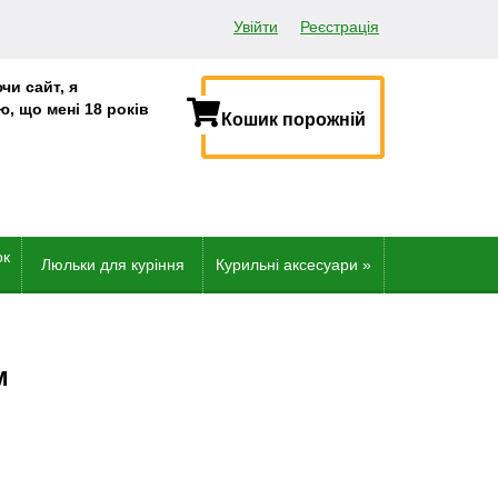
Реєстрація
Увійти
чи сайт, я
, що мені 18 років
Кошик порожній
.
ок
Люльки для куріння
Курильні аксесуари
»
м