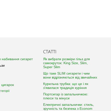
СТАТТІ
 набивання сигарет
Як вибрати розміри гільз для
самокруток: King Size, Slim,
ьзи
Super Slim
Що таке SLIM сигарети і чим
вони відрізняються від звичайних
Курильна трубка: що це і як
 цигарок
з'явилася традиція куріння
тегорії
Портсигар із запальничкою:
плюси та мінуси
Електричні запальнички: стиль,
зручність та безпека з Econom