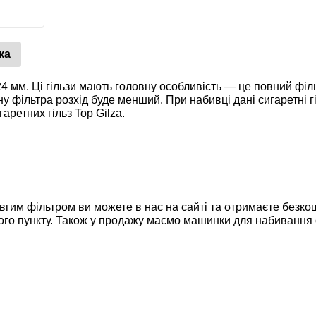
ка
 24 мм. Ці гільзи мають головну особливість — це повний фі
 фільтра розхід буде менший. При набивці дані сигаретні гіл
аретних гільз Top Gilza.
 довгим фільтром ви можете в нас на сайті та отримаєте без
ого пункту. Також у продажу маємо машинки для набивання с