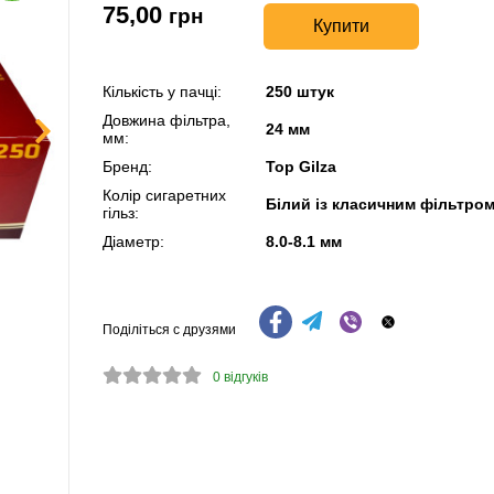
75,00
грн
Купити
Кількість у пачці:
250 штук
Довжина фільтра,
24 мм
мм:
Бренд:
Top Gilza
Колір сигаретних
Білий із класичним фільтро
гільз:
Діаметр:
8.0-8.1 мм
Поділіться с друзями
0
відгуків