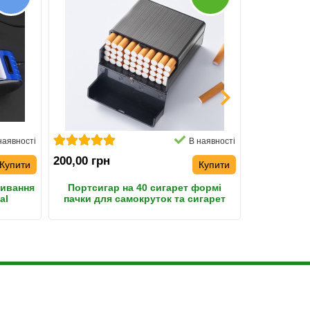
наявності
В наявності
200,00 грн
2.450,00 г
Купити
Купити
бивання
Портсигар на 40 сигарет формі
Машинка 
al
пачки для самокруток та сигарет
поршнев