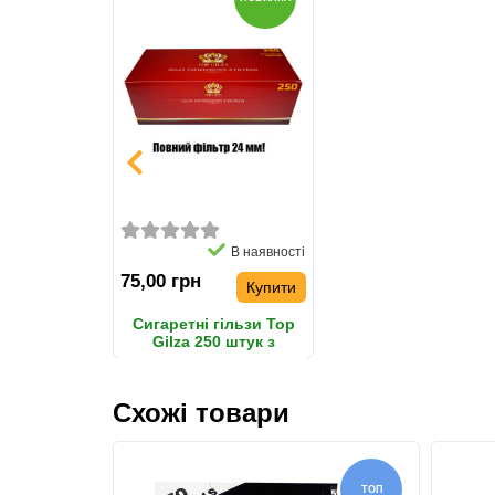
В наявності
75,00 грн
Купити
Сигаретні гільзи Top
Gilza 250 штук з
подовженим фільтром
24 мм
Схожі товари
ТОП