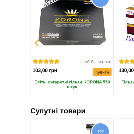
В наявності
В наявності
103,00 грн
130,00
Купити
Купити
Фаербокс
Елітні сигаретні гільзи KORONA 550
Гільз
тук
штук
Супутні товари
НОВИНКА
ТОП