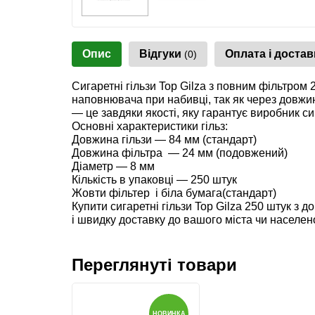
Опис
Відгуки
Оплата і достав
(0)
Сигаретні гільзи Top Gilza з повним фільтром
наповнювача при набивці, так як через довжину
— це завдяки якості, яку гарантує виробник сиг
Основні характеристики гільз:
Довжина гільзи — 84 мм (стандарт)
Довжина фільтра — 24 мм (подовжений)
Діаметр — 8 мм
Кількість в упаковці — 250 штук
Жовти фільтер і біла бумага(стандарт)
Купити сигаретні гільзи Top Gilza 250 штук з
і швидку доставку до вашого міста чи населен
Переглянуті товари
НОВИНКА