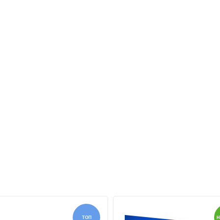
ТОП
Н