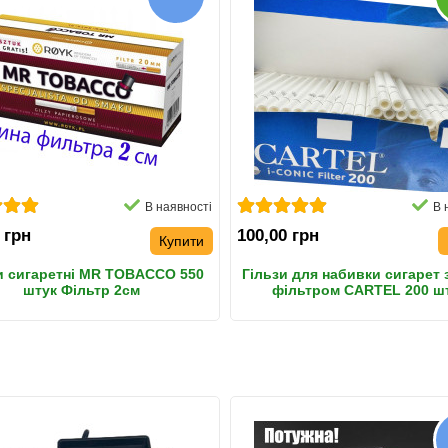
В наявності
В 
 грн
100,00 грн
Купити
и сигаретні MR TOBACCO 550
Гільзи для набивки сигарет 
штук Фільтр 2см
фільтром CARTEL 200 ш