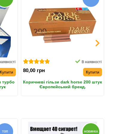
наявності
В наявності
80,00 грн
58,00 грн
Купити
Купити
з турбо
Коричневі гільзи dark horse 200 штук
Гільзи д
тук
Європейський бренд.
фільтр
ТОП
НОВИНКА