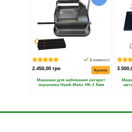
В наявності
В наявності
2.450,00 грн
3.500,
Купити
Купити
рет формі
Машинка для набивання сигарет
Маши
та сигарет
поршнева Hawk-Matic HK-1 8мм
авт
Manual