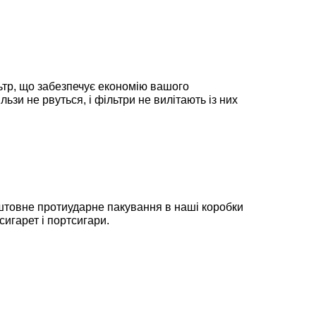
льтр, що забезпечує економію вашого
ьзи не рвуться, і фільтри не вилітають із них
коштовне протиударне пакування в наші коробки
игарет і портсигари.