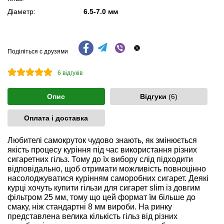
Діаметр:
6.5-7.0 мм
Поділіться с друзями
6
відгуків
Опис
Відгуки
(6)
Оплата і доставка
Любителі самокруток чудово знають, як змінюється
якість процесу куріння під час використання різних
сигаретних гільз. Тому до їх вибору слід підходити
відповідально, щоб отримати можливість повноцінно
насолоджуватися курінням саморобних сигарет. Деякі
курці хочуть купити гільзи для сигарет slim із довгим
фільтром 25 мм, тому що цей формат їм більше до
смаку, ніж стандартні 8 мм вироби. На ринку
представлена велика кількість гільз від різних