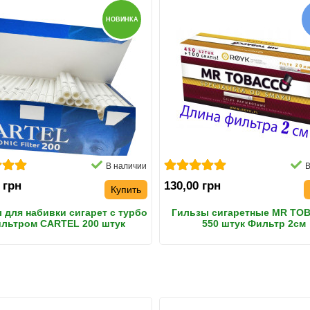
НОВИНКА
В наличии
В
 грн
130,00 грн
Купить
 для набивки сигарет с турбо
Гильзы сигаретные MR TO
льтром CARTEL 200 штук
550 штук Фильтр 2см