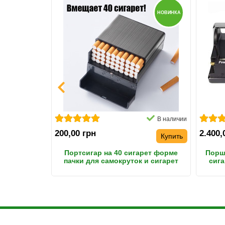
НОВИНКА
В наличии
В наличии
200,00 грн
2.400,
Купить
Купить
гарет с
Портсигар на 40 сигарет форме
Порш
телем
пачки для самокруток и сигарет
сига