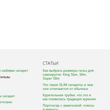
СТАТЬИ
 набивки сигарет
Как выбрать размеры гильз для
самокруток: King Size, Slim,
гильзы
Super Slim
Что такое SLIM сигареты и чем
они отличаются от обычных
Курительная трубка: что это и
м сигарет
как появилась традиция курения
атегории
Портсигар с зажигалкой: плюсы
и минусы