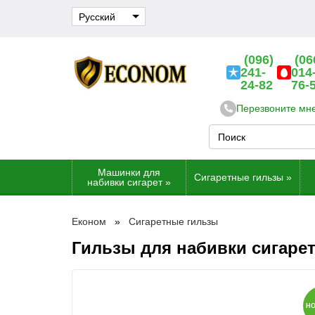
Русский
(096)
(06
241-
014
24-82
76-
Перезвоните мн
Машинки для
Сигаретные гильзы
»
набивки сигарет
»
Економ
Сигаретные гильзы
Гильзы для набивки сигарет
Н