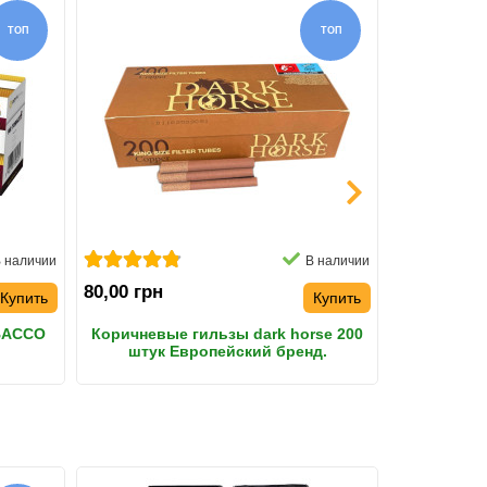
ТОП
ТОП
 наличии
В наличии
80,00 грн
58,00 грн
Купить
Купить
BACCO
Коричневые гильзы dark horse 200
Гильзы д
штук Европейский бренд.
фильтр