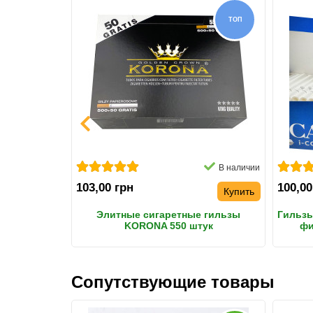
НОВИНКА
ТОП
В наличии
В наличии
103,00 грн
100,00
Купить
Купить
игарет DARK
Элитные сигаретные гильзы
Гильзы
 Жолтым
KORONA 550 штук
фи
Сопутствующие товары