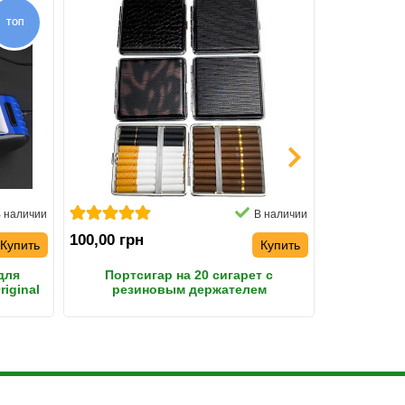
ТОП
 наличии
В наличии
100,00 грн
200,00 грн
Купить
Купить
для
Портсигар на 20 сигарет с
Портсига
riginal
резиновым держателем
пачки дл