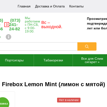
Главная
Доставка и Оплата
Контакты
Мы
Просматрив
6)
(073)
работаем
Вс –
подтвержда
-
241-
с ПН-СБ,
выходной.
с 9:00-
лет или бо
56
24-82
19:00.
е
Все для Слим
Портсигары
Табакорезки
сигарет
»
 Firebox Lemon Mint (лимон с мятой)
Нет в наличии
ОВИНКА