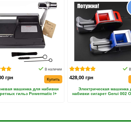
В наличии
В
00 грн
428,00 грн
Купить
невая машинка для набивки
Электрическая машинка 
ретных гильз Powermatic I+
набивки сигарет Gerui 002 O
ELITE