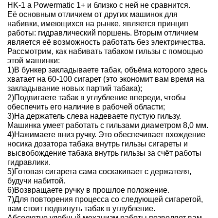
HK-1 а Powermatic 1+ и близко с ней не сравнится.
Её основным отличием от других машинок для
набивки, имеющихся на рынке, является принцип
работы: гидравлический поршень. Вторым отличием
является её возможность работать без электричества.
Рассмотрим, как набивать табаком гильзы с помощью
этой машинки:
1)В бункер закладываете табак, объёма которого здесь
хватает на 60-100 сигарет (это экономит вам время на
закладывание новых партий табака);
2)Подвигаете табак в углубление впереди, чтобы
обеспечить его наличие в рабочей области;
3)На держатель слева надеваете пустую гильзу.
Машинка умеет работать с гильзами диаметром 8,0 мм.
4)Нажимаете вниз ручку. Это обеспечивает вхождение
носика дозатора табака внутрь гильзы сигареты и
высвобождение табака внутрь гильзы за счёт работы
гидравлики.
5)Готовая сигарета сама соскакивает с держателя,
будучи набитой.
6)Возвращаете ручку в прошлое положение.
7)Для повторения процесса со следующей сигаретой,
вам стоит подвинуть табак в углубление.
Абсолютно удобный механизм работы позволяет вам